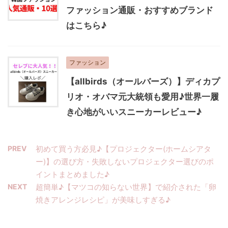
ファッション通販・おすすめブランド
はこちら♪
ファッション
【allbirds（オールバーズ）】ディカプ
リオ・オバマ元大統領も愛用♪世界一履
き心地がいいスニーカーレビュー♪
PREV
初めて買う方必見♪【プロジェクター(ホームシアタ
ー)】の選び方・失敗しないプロジェクター選びのポ
イントまとめました♪
NEXT
超簡単♪【マツコの知らない世界】で紹介された「卵
焼きアレンジレシピ」が美味しすぎる♪