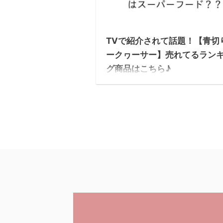
20
TVで紹介されて話題！【青切
ークヮーサー】売れてるラン
グ商品はこちら♪
2019/10/15日放送の「たけしの家庭の
で紹介されて話題になった【青切りシー
ーサー】ですが、テレビで紹介された内
簡単におさらいしてみましょう♪ 注
「ノビレチン」とは？ 加齢などによ
の働きが低下してしまうと、脳内の神経
ネットワークが衰えるといわれてい
そのネットワークをよみがえらせる（再
る）ことができる成分として今注目され
るのが「ノビレチン」 202 ...