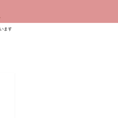
。
います