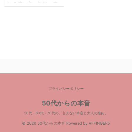
れ？使い方・効果・使
用期限まとめ♪【6つの
オイル簡単比較】
【無印良品（MUJI）】
のオイルをなぜ簡単に比
較するのか？？ 無印良品
（MUJI）のオイルがい
いのは口コミでも大人気
なので昔から知っていま
したが、実際店頭でみて
みると6種類もあり、見
ているだけでお腹いっぱ
プライバシーポリシー
いになって、結局買わず
じまい、、、 なんてこ
50代からの本音
とがしばしばありました
50代・60代・70代の、言えない本音と大人の嫉妬。
(^_^;) 良くブログでも
【無印のオイル徹底比
© 2026 50代からの本音 Powered by
AFFINGER5
較！！】などと書いた記