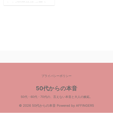
た！1万円前後で買え
る、腰痛・肩こり対策
にいいマットレスはこ
れ♪
長年、石のように硬いマ
ットレスが好みで、高反
発過ぎるマットレスを使
っていたのですが、最近
起きた時に肩や背中に痛
みを感じるようになって
きました(*_*) 単に仕事
の肩こりのせいなのか、
プライバシーポリシー
それともマットレスの劣
化が原因なのかわからな
50代からの本音
いのですが、とりあえず
50代・60代・70代の、言えない本音と大人の嫉妬。
睡眠は大事だし、起きた
時スッキリ起きれないの
© 2026 50代からの本音 Powered by
AFFINGER5
がストレスなので、マッ