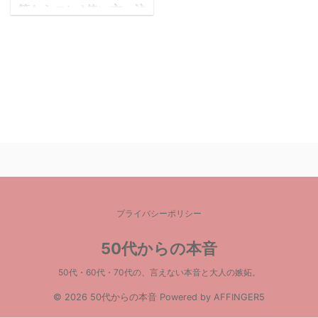
策ならコレ♪使い方・注
意点は？どこで買える
の？
コロナの影響で菌に対す
る警戒心がどんどん高ま
っています。以前は手洗
いうがいもそこそこだっ
た人が、家に帰って来た
ら、まずは手洗い・除
菌！！と習慣になってき
ていますよね。 実際、
除菌スプレーや除菌ジェ
プライバシーポリシー
ルなどいろいろなメーカ
ーから発売されています
50代からの本音
が、どの商品を選べばい
50代・60代・70代の、言えない本音と大人の嫉妬。
いのか迷ってしまいます
(・_・;) もっとも、除
© 2026 50代からの本音 Powered by
AFFINGER5
菌スプレーや除菌ジェル