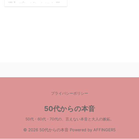
選】プレゼントにも最
適♪完全遮光100％も♪
マスクの品薄が続く中
【フェイスカバー】【フ
ェイスガード】などの
NEWアイテムが続々登場
しています♪ 中には
「100％ 完全遮光 ！
99％ではダメなんで
す！」と完全UVカット
の商品もあります。 マ
スクを購入したくても品
プライバシーポリシー
切れで購入できな
い、、、 それでもマス
50代からの本音
クが必須になってしまっ
たこのご時世に、どうせ
50代・60代・70代の、言えない本音と大人の嫉妬。
買うならUVカットの機
© 2026 50代からの本音 Powered by
AFFINGER5
能性がついた フェイスガ