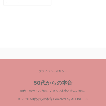
忙しい主婦やママにとっ
て、毎日の晩御飯のメニ
ューを考えるのは意外と
大変なことですよね(^_^;)
レシピを考えて、材料
を買いに行って、作っ
て、、、 そもそも、ま
ず、レシピを考えるが大
変！！ レシピが決まらな
きゃ、買い物に行っても
無駄に色々買っちゃいそ
うだし、、、 しかも、
プライバシーポリシー
せっかく作るのなら、バ
ランスのいい食事を作ら
50代からの本音
なきゃ！！って考えちゃ
うし、、、(^_^;) 「最
50代・60代・70代の、言えない本音と大人の嫉妬。
近、お肉ばっかだ
© 2026 50代からの本音 Powered by
AFFINGER5
な、、」 「魚が食べたい