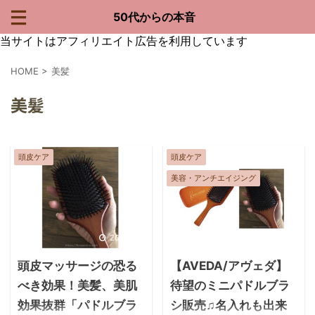
50代からの本音
当サイトはアフィリエイト広告を利用しています
HOME
>
美髪
美髪
頭皮ケア
頭皮ケア
美容・アンチエイジング
2022/5/9
2022/5/9
頭皮マッサージの恐る
【AVEDA/アヴェダ】
べき効果！美髪、美肌
待望のミニパドルブラ
効果抜群「パドルブラ
シ販売♫名入れも出来