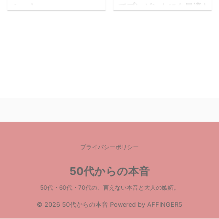
シ」♪
てプレゼントにも最適♪
子供にも丁度いい♡持
最近行きつけの美容室
で、美容師さんがオスス
ち運べるから最高！！
メしてくれたAVEDA（ア
ずっと前から、あればい
ヴェダ）の「パドルブラ
いのに！！ って思ってた
シ」。 年齢と共に白
【AVEDA/アヴェダ】の
髪、抜け毛、薄毛、髪が
ミニパドルブラシがとう
やせてくる等の悩みが増
とう発売されました
えますが、「パドルブラ
ね！！ 男性の頭皮ケア
シ」と、その効果を詳し
部門でも圧倒的な人気で
く調べると、 これはも
★★★メンズノンノコス
う、使わずにはいられま
メ大賞3冠・殿堂入り を
プライバシーポリシー
せん( ﾟдﾟ )！ ⇒
果たしているツワモノ で
amazonで詳しくレビュ
す
以前通常サイズ
50代からの本音
ーをみてみる♫ ⇒ 楽天市
のパドルブラシをレポし
場で詳しくレビューをみ
50代・60代・70代の、言えない本音と大人の嫉妬。
ましたが、 今ももちろん
てみる♫ ⇒ ヤフーショッ
愛用し続けています(-
© 2026 50代からの本音 Powered by
AFFINGER5
ピングで詳しくレビュー
д☆)♪ ⇒ 【AVEDA/ア