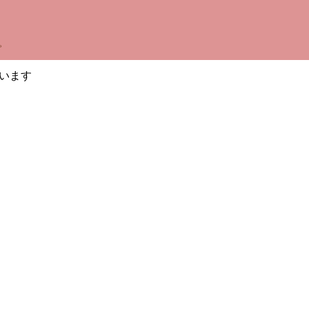
。
います