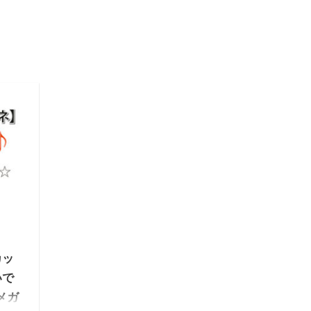
20/9/18
カッ
いで
メガ